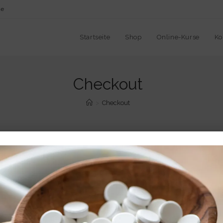
de
Startseite
Shop
Online-Kurse
Ko
Checkout
>
Checkout
Copyright 2026 - Institut für Biochemie nach Dr. Schüssler