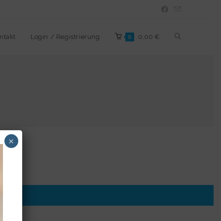
ntakt
Login / Registrierung
0,00
€
0
×