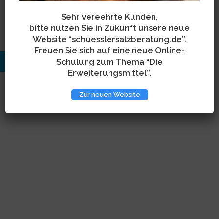
[mp_list_products]
Sehr vereehrte Kunden,
bitte nutzen Sie in Zukunft unsere neue
Website “schuesslersalzberatung.de”.
Freuen Sie sich auf eine neue Online-
Schulung zum Thema “Die
Copyright 2026 - Institut für Biochemie nach Dr. Schüssler
Erweiterungsmittel”.
Zur neuen Website